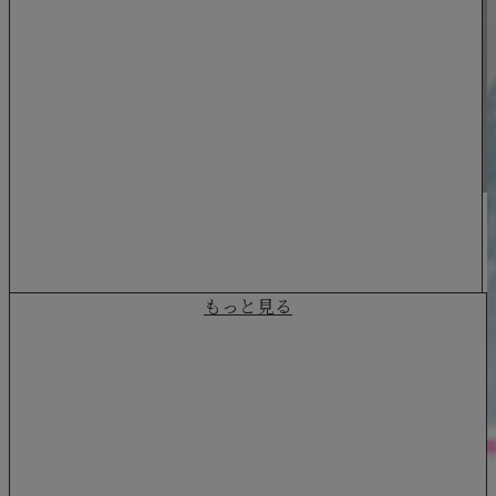
2021.04.02
お知らせ
【求人】株式会社ジョイントの気
NEW
になるトコ...
もっと見る
コラム
2022/10/20
トイレ交換のメリット…