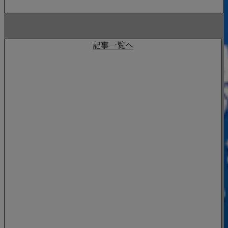
BLOG
記事一覧へ
2022.12.21
お知らせ
暮らしづくりのパートナーとして
NEW
快適な住空...